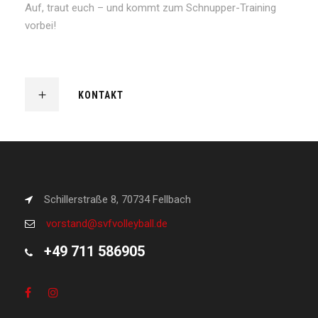
Auf, traut euch – und kommt zum Schnupper-Training
vorbei!
KONTAKT
Schillerstraße 8, 70734 Fellbach
vorstand@svfvolleyball.de
+49 711 586905