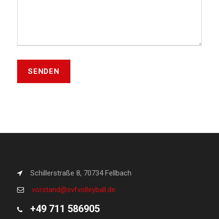
B
i
t
t
e
l
a
Schillerstraße 8, 70734 Fellbach
s
vorstand@svfvolleyball.de
s
+49 711 586905
e