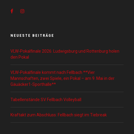
d
i
e
s
e
NEUESTE BEITRÄGE
s
F
VLW-Pokalfinale 2026: Ludwigsburg und Rottenburg holen
e
den Pokal
l
d
VLW-Pokalfinale kommt nach Fellbach **Vier
l
Mannschaften, zwei Spiele, ein Pokal – am 9. Mai in der
e
Gäuäcker1-Sporthalle**
e
r
Tabellenstände SV Fellbach Volleyball
.
Kraftakt zum Abschluss: Fellbach siegt im Tiebreak