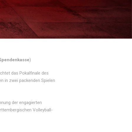
 (Spendenkasse
)
chtet das Pokalfinale des
n in zwei packenden Spielen
nnung der engagierten
ürttembergischen Volleyball-