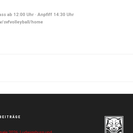
ass ab 12:00 Uhr · Anpfiff 14:30 Uhr
tv/svfvolleyball/home
BEITRÄGE
nale 2026: Ludwigsburg und