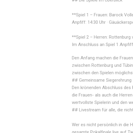
## Die Spiele im Überblick
**Spiel 1 – Frauen: Barock Voll
Anpfiff: 14:30 Uhr · Gäuäckersp
**Spiel 2 – Herren: Rottenburg 
Im Anschluss an Spiel 1 Anpfif
Den Anfang machen die Frauen: 
zwischen Rottenburg und Tübin
zwischen den Spielen möglichst
## Gemeinsame Siegerehrung 
Den krönenden Abschluss des F
die Frauen- als auch die Herre
wertvollste Spielerin und den we
## Livestream für alle, die nic
Wer es nicht persönlich in die 
gesamte Pokalfinale live auf Tw