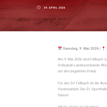
29. APRIL 2026
Samstag, 9. Mai 2026 |
Am 9. Mai 2026 wird Fellbach z
Volleyball-Landesverbands Wür
um den begehrten Pokal.
Für den SV Fellbach ist die Au
Vereinsarbeit. Die G1-Sporthall
Saison.