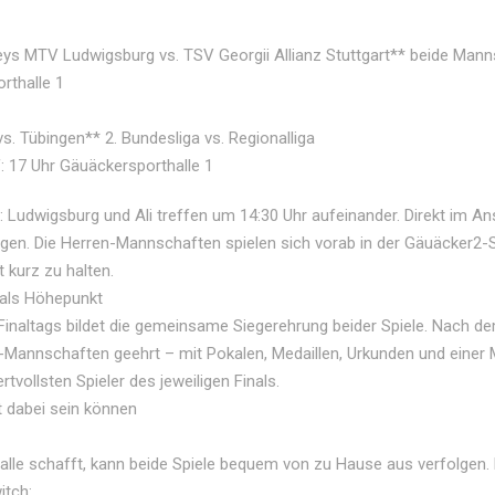
eys MTV Ludwigsburg vs. TSV Georgii Allianz Stuttgart** beide Mannsc
orthalle 1
vs. Tübingen** 2. Bundesliga vs. Regionalliga
f: 17 Uhr Gäuäckersporthalle 1
Ludwigsburg und Ali treffen um 14:30 Uhr aufeinander. Direkt im An
gen. Die Herren-Mannschaften spielen sich vorab in der Gäuäcker2-S
 kurz zu halten.
als Höhepunkt
inaltags bildet die gemeinsame Siegerehrung beider Spiele. Nach d
n-Mannschaften geehrt – mit Pokalen, Medaillen, Urkunden und eine
rtvollsten Spieler des jeweiligen Finals.
ht dabei sein können
Halle schafft, kann beide Spiele bequem von zu Hause aus verfolgen.
itch: