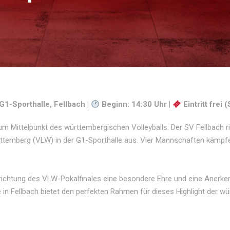
G1-Sporthalle, Fellbach |
Beginn: 14:30 Uhr |
Eintritt frei
um Mittelpunkt des württembergischen Volleyballs: Der SV Fellbach ri
ttemberg (VLW) in der G1-Sporthalle aus. Vier Mannschaften kämpfe
srichtung des VLW-Pokalfinales eine besondere Ehre und eine Anerke
e in Fellbach bietet den perfekten Rahmen für dieses Highlight der w