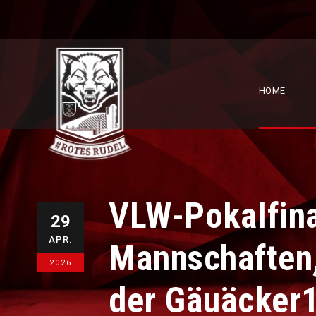
HOME
VLW-Pokalfina
29
APR.
Mannschaften,
2026
der Gäuäcker1