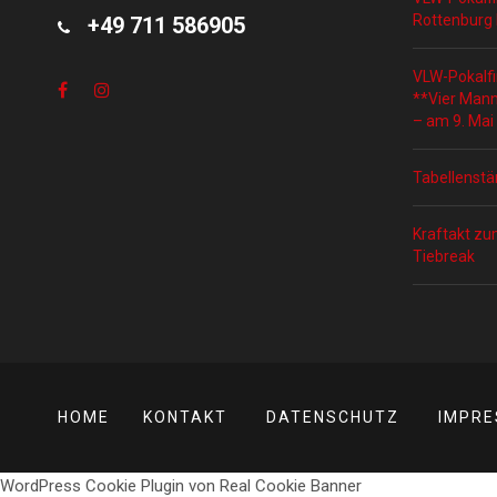
Rottenburg 
+49 711 586905
VLW-Pokalfi
**Vier Mann
– am 9. Mai
Tabellenstä
Kraftakt zu
Tiebreak
HOME
KONTAKT
DATENSCHUTZ
IMPR
WordPress Cookie Plugin von Real Cookie Banner