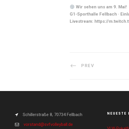
Wir sehen uns am 9. Mai!
G1-Sporthalle Fellbach · Einl
Livestream: https://m.twitch.
PREV
NEUESTE 
Schillerstraße 8, 70734 Fellbach
vorstand@svfvolleyball.de
VLW-Pokalfi