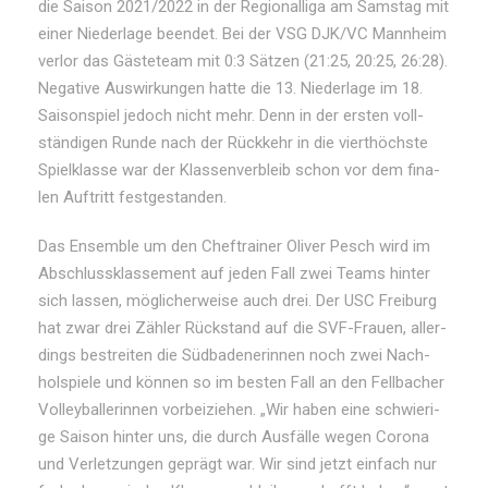
die Sai­son 2021/2022 in der Re­gio­nal­li­ga am Sams­tag mit
ei­ner Nie­der­la­ge be­en­det. Bei der VSG DJK/VC Mann­heim
ver­lor das Gäs­te­team mit 0:3 Sät­zen (21:25, 20:25, 26:28).
Ne­ga­ti­ve Aus­wir­kun­gen hat­te die 13. Nie­der­la­ge im 18.
Sai­son­spiel je­doch nicht mehr. Denn in der ers­ten voll­
stän­di­gen Run­de nach der Rück­kehr in die viert­höchs­te
Spiel­klas­se war der Klas­sen­ver­bleib schon vor dem fi­na­
len Auf­tritt fest­ge­stan­den.
Das En­sem­ble um den Chef­trai­ner Oli­ver Pesch wird im
Ab­schluss­klas­se­ment auf je­den Fall zwei Teams hin­ter
sich las­sen, mög­li­cher­wei­se auch drei. Der USC Frei­burg
hat zwar drei Zäh­ler Rück­stand auf die SVF-Frau­en, al­ler­
dings be­strei­ten die Süd­ba­de­ne­rin­nen noch zwei Nach­
hol­spie­le und kön­nen so im bes­ten Fall an den Fell­ba­cher
Vol­ley­bal­le­rin­nen vor­bei­zie­hen. „Wir ha­ben ei­ne schwie­ri­
ge Sai­son hin­ter uns, die durch Aus­fäl­le we­gen Co­ro­na
und Ver­let­zun­gen ge­prägt war. Wir sind jetzt ein­fach nur