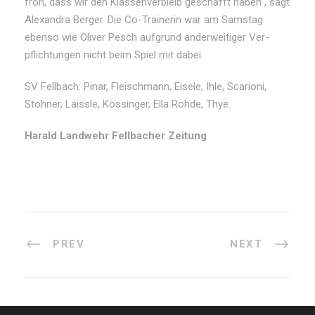
froh, dass wir den Klas­sen­ver­bleib ge­schafft ha­ben“, sagt
Alex­an­dra Ber­ger. Die Co-Trai­ne­rin war am Sams­tag
eben­so wie Oli­ver Pesch auf­grund an­der­wei­ti­ger Ver­
pflich­tun­gen nicht beim Spiel mit da­bei.
SV Fell­bach: Pi­nar, Fleisch­mann, Ei­se­le, Ih­le, Sca­rio­ni,
Stoh­ner, Laiss­le, Kös­sin­ger, El­la Roh­de, Thye.
Harald Landwehr Fellbacher Zeitung
PREV
NEXT