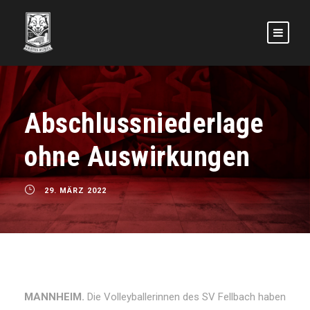
Abschlussniederlage
ohne Auswirkungen
29. MÄRZ 2022
MANN­HEIM.
Die Vol­ley­bal­le­rin­nen des SV Fell­bach ha­ben