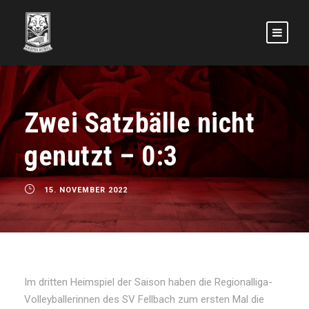
Zwei Satzbälle nicht
genutzt – 0:3
15. NOVEMBER 2022
Im dritten Heimspiel der Saison haben die Regionalliga-
Volleyballerinnen des SV Fellbach zum ersten Mal die