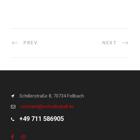
PREV
NEXT
Schillerstraße 8, 70734 Fellbach
vorstand@svfvolleyball.de
+49 711 586905