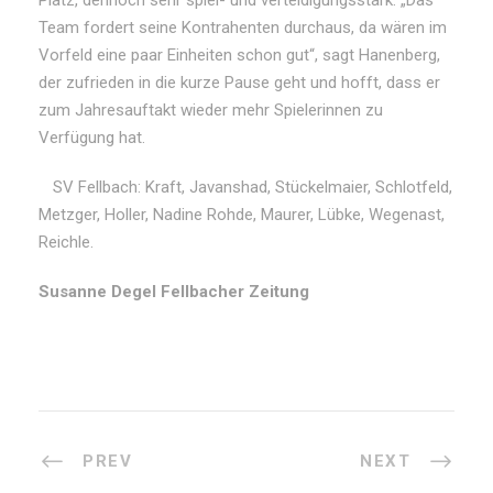
Platz, dennoch sehr spiel- und verteidigungsstark. „Das
Team fordert seine Kontrahenten durchaus, da wären im
Vorfeld eine paar Einheiten schon gut“, sagt Hanenberg,
der zufrieden in die kurze Pause geht und hofft, dass er
zum Jahresauftakt wieder mehr Spielerinnen zu
Verfügung hat.
SV Fellbach: Kraft, Javanshad, Stückelmaier, Schlotfeld,
Metzger, Holler, Nadine Rohde, Maurer, Lübke, Wegenast,
Reichle.
Susanne Degel Fellbacher Zeitung
PREV
NEXT