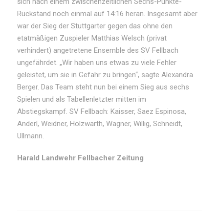
sich nach einem zwischenzeitlichen Sechs-Punkte-
Rückstand noch einmal auf 14:16 heran. Insgesamt aber
war der Sieg der Stuttgarter gegen das ohne den
etatmäßigen Zuspieler Matthias Welsch (privat
verhindert) angetretene Ensemble des SV Fellbach
ungefährdet. „Wir haben uns etwas zu viele Fehler
geleistet, um sie in Gefahr zu bringen“, sagte Alexandra
Berger. Das Team steht nun bei einem Sieg aus sechs
Spielen und als Tabellenletzter mitten im
Abstiegskampf. SV Fellbach: Kaisser, Saez Espinosa,
Anderl, Weidner, Holzwarth, Wagner, Willig, Schneidt,
Ullmann.
Harald Landwehr Fellbacher Zeitung